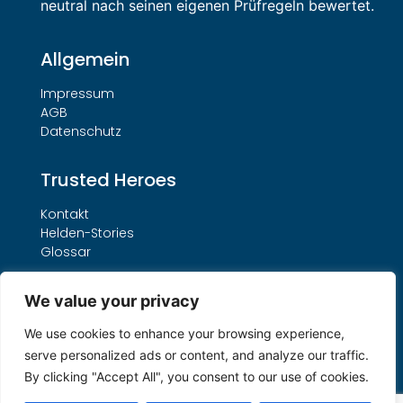
neutral nach seinen eigenen Prüfregeln bewertet.
Allgemein
Impressum
AGB
Datenschutz
Trusted Heroes
Kontakt
Helden-Stories
Glossar
Leistungen
We value your privacy
Unser THO-Verfahren
We use cookies to enhance your browsing experience,
Buchungsformular
serve personalized ads or content, and analyze our traffic.
Suche nach Lizenznummer
By clicking "Accept All", you consent to our use of cookies.
Mein Konto