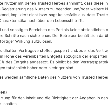
erte Nutzer mit denen Trusted Heroes annimmt, dass diese i
e Registrierung des Nutzers zu beenden und/oder weitere N
and, impliziert nicht bzw. sagt keinesfalls aus, dass Trus
harakteristika noch über den Lebensstil trifft.
ofil und sonstigen Bereichen des Portals keine absichtliche
 Schritte nach sich ziehen. Der Betreiber behält sich darü
ofortiger Wirkung aufzulösen.
ldhaften Vertragsverstoßes gesperrt und/oder das Vertrags
 in Höhe des vereinbarten Entgelts abzüglich der erspart
0% des Entgelts angesetzt. Es bleibt beiden Vertragspart
n tatsächlich höher oder niedriger sind.
es werden sämtliche Daten des Nutzers von Trusted Heroes
gen)
tung für den Inhalt und die Richtigkeit der Angaben in den
 Inhalten.