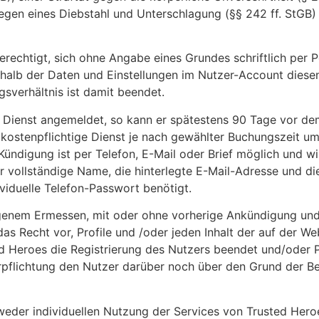
 wegen eines Diebstahl und Unterschlagung (§§ 242 ff. StG
t berechtigt, sich ohne Angabe eines Grundes schriftlich per
nerhalb der Daten und Einstellungen im Nutzer-Account diese
gsverhältnis ist damit beendet.
hen Dienst angemeldet, so kann er spätestens 90 Tage vor 
er kostenpflichtige Dienst je nach gewählter Buchungszeit 
digung ist per Telefon, E-Mail oder Brief möglich und wird
 vollständige Name, die hinterlegte E-Mail-Adresse und d
ividuelle Telefon-Passwort benötigt.
igenem Ermessen, mit oder ohne vorherige Ankündigung und
das Recht vor, Profile und /oder jeden Inhalt der auf der 
ed Heroes die Registrierung des Nutzers beendet und/oder Pr
Verpflichtung den Nutzer darüber noch über den Grund der 
eder individuellen Nutzung der Services von Trusted Heroe