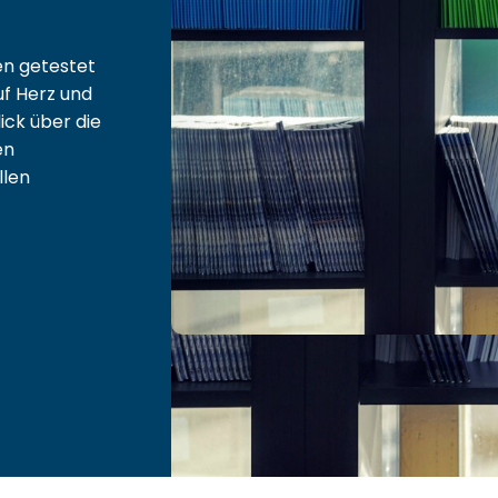
en
getestet
uf Herz und
ick über die
en
llen