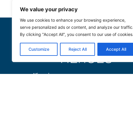
We value your privacy
We use cookies to enhance your browsing experience,
serve personalized ads or content, and analyze our traffic
Allg
By clicking "Accept All", you consent to our use of cookies
Impre
Customize
Reject All
Accept All
AGB
Daten
Hinweis:
Trusted Heroes versteht sich als
ein unabhängiger Dienstleister,
welcher die eingereichten
Produkte neutral nach seinen
eigenen Prüfregeln bewertet.