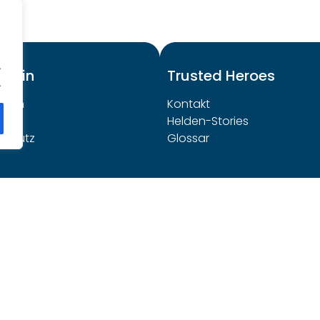
.
emein
Trusted Heroes
.
ssum
Kontakt
Helden-Stories
schutz
Glossar