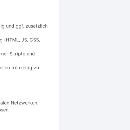
ig und ggf. zusätzlich
g (HTML, JS, CSS,
rner Skripte und
llen frühzeitig zu
zialen Netzwerken.
ssen.