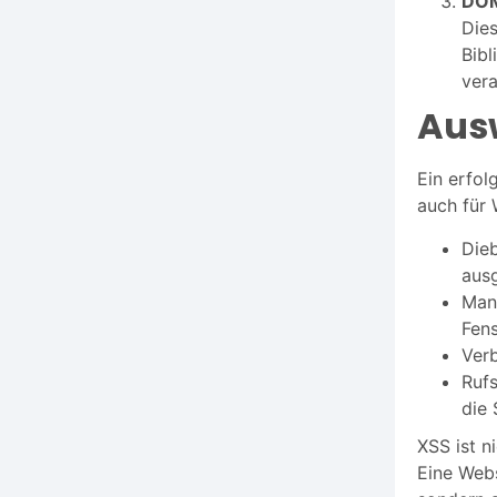
DOM
Dies
Bibl
vera
Aus
Ein erfol
auch für 
Dieb
aus
Mani
Fens
Verb
Ruf
die 
XSS ist n
Eine Webs