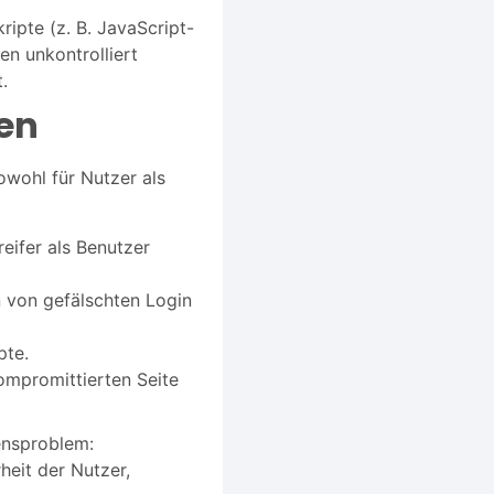
ripte (z. B. JavaScript-
n unkontrolliert
.
en
owohl für Nutzer als
eifer als Benutzer
n von gefälschten Login
pte.
ompromittierten Seite
ensproblem:
heit der Nutzer,