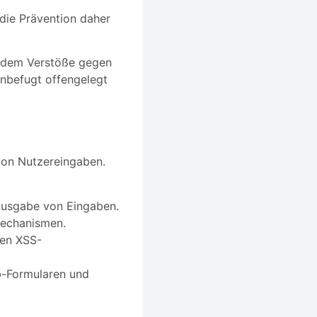
die Prävention daher
zudem Verstöße gegen
nbefugt offengelegt
von Nutzereingaben.
Ausgabe von Eingaben.
mechanismen.
gen XSS-
b-Formularen und