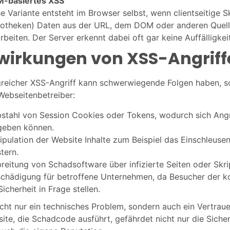
-basiertes XSS
e Variante entsteht im Browser selbst, wenn clientseitige Sk
iotheken) Daten aus der URL, dem DOM oder anderen Quelle
rbeiten. Der Server erkennt dabei oft gar keine Auffälligkeit
wirkungen von XSS-Angriff
greicher XSS-Angriff kann schwerwiegende Folgen haben, s
Webseitenbetreiber:
stahl von Session Cookies oder Tokens, wodurch sich Angr
geben können.
pulation der Website Inhalte zum Beispiel das Einschleuse
tern.
reitung von Schadsoftware über infizierte Seiten oder Skri
schädigung für betroffene Unternehmen, da Besucher der k
Sicherheit in Frage stellen.
icht nur ein technisches Problem, sondern auch ein Vertrau
ite, die Schadcode ausführt, gefährdet nicht nur die Sicher