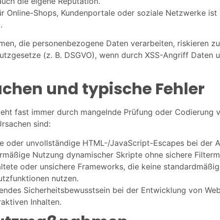
uch die eigene Reputation.
r Online-Shops, Kundenportale oder soziale Netzwerke ist 
.
men, die personenbezogene Daten verarbeiten, riskieren 
utzgesetze (z. B. DSGVO), wenn durch XSS-Angriff Daten u
chen und typische Fehler
teht fast immer durch mangelnde Prüfung oder Codierung 
rsachen sind:
ne oder unvollständige HTML-/JavaScript-Escapes bei der 
rmäßige Nutzung dynamischer Skripte ohne sichere Filter
altete oder unsichere Frameworks, die keine standardmäßi
tzfunktionen nutzen.
lendes Sicherheitsbewusstsein bei der Entwicklung von We
raktiven Inhalten.