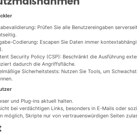
utzmaßnahmen
ckler
abevalidierung
:
Prüfen Sie alle Benutzereingaben serverseit
ntseitig.
gabe-Codierung
:
Escapen Sie Daten immer kontextabhängi
).
ent Security Policy (CSP): Beschränkt die Ausführung exte
ziert dadurch die Angriffsfläche.
lmäßige Sicherheitstests: Nutzen Sie Tools, um Schwachste
ennen.
utzer
ser und Plug-ins aktuell halten.
icht bei verdächtigen Links, besonders in E-Mails oder so
 möglich, Skripte nur von vertrauenswürdigen Seiten zula
t