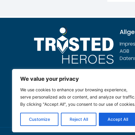
Allg
Impre
AGB
Daten
Hinweis:
We value your privacy
Trusted Heroes versteht sich als
We use cookies to enhance your browsing experience,
ein unabhängiger Dienstleister,
serve personalized ads or content, and analyze our traffic
welcher die eingereichten
By clicking "Accept All", you consent to our use of cookies
Produkte neutral nach seinen
eigenen Prüfregeln bewertet.
Customize
Reject All
Accept All