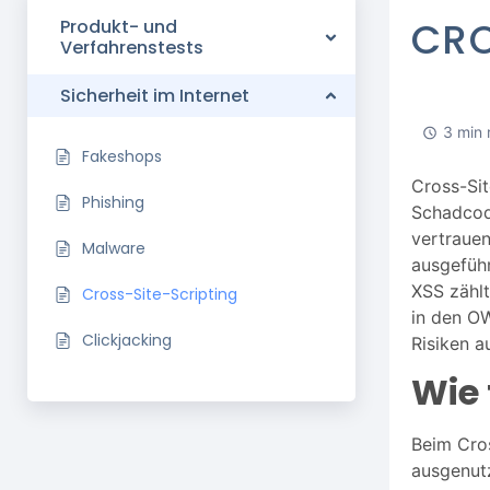
CRO
Produkt- und
Verfahrenstests
Sicherheit im Internet
3 min 
Fakeshops
Cross-Sit
Phishing
Schadcode
vertraue
Malware
ausgeführ
XSS zählt
Cross-Site-Scripting
in den OW
Clickjacking
Risiken a
Wie 
Beim Cro
ausgenutz