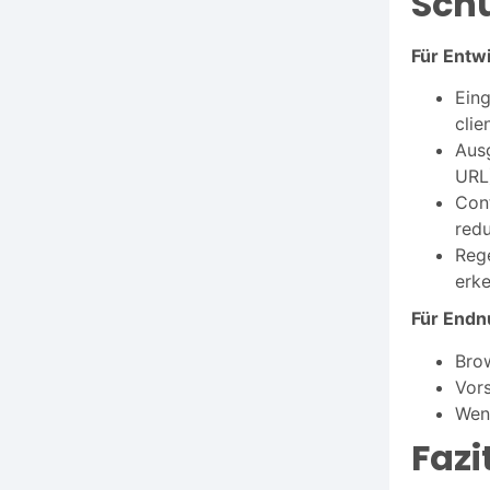
Sch
Für Entwi
Eing
clie
Aus
URL
Cont
redu
Rege
erk
Für Endn
Brow
Vors
Wenn
Fazi