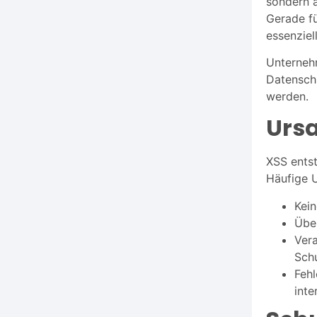
sondern a
Gerade fü
essenziell
Unterneh
Datensch
werden.
Ursa
XSS ents
Häufige U
Kei
Übe
Ver
Schu
Feh
inte