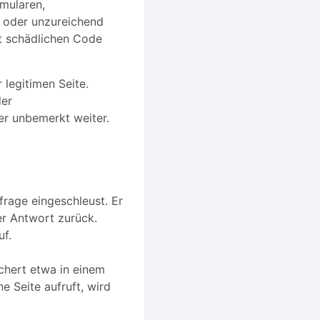
mularen,
t oder unzureichend
rt schädlichen Code
legitimen Seite.
der
zer unbemerkt weiter.
rage eingeschleust. Er
er Antwort zurück.
uf.
chert etwa in einem
e Seite aufruft, wird