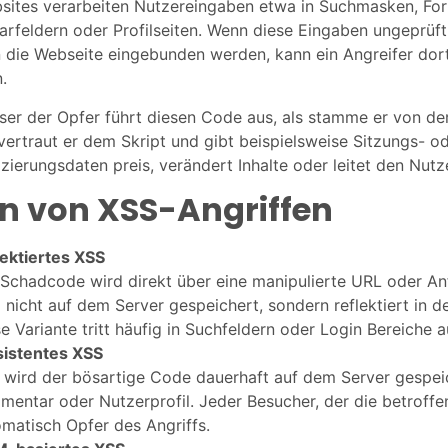
sites verarbeiten Nutzereingaben etwa in Suchmasken, For
rfeldern oder Profilseiten. Wenn diese Eingaben ungeprüf
n die Webseite eingebunden werden, kann ein Angreifer do
.
er der Opfer führt diesen Code aus, als stamme er von der 
ertraut er dem Skript und gibt beispielsweise Sitzungs- o
izierungsdaten preis, verändert Inhalte oder leitet den Nut
n von XSS-Angriffen
lektiertes XSS
Schadcode wird direkt über eine manipulierte URL oder Anf
 nicht auf dem Server gespeichert, sondern reflektiert in d
e Variante tritt häufig in Suchfeldern oder Login Bereiche a
sistentes XSS
 wird der bösartige Code dauerhaft auf dem Server gespei
entar oder Nutzerprofil. Jeder Besucher, der die betroffen
matisch Opfer des Angriffs.