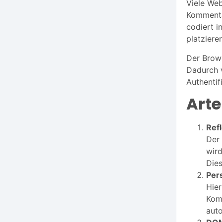
Viele Web
Kommenta
codiert i
platzieren
Der Brows
Dadurch v
Authentif
Arte
Ref
Der 
wird
Dies
Per
Hier
Komm
auto